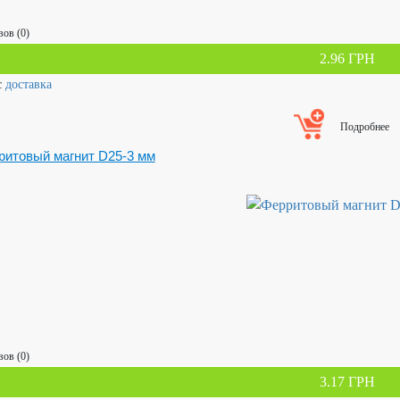
ов (0)
2.96 ГРН
с
доставка
Подробнее
ритовый магнит D25-3 мм
ов (0)
3.17 ГРН