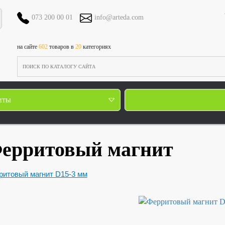
073 200 00 01
info@arteda.com
на сайте
602
товаров в
20
категориях
иты
ерритовый магнит
ритовый магнит D15-3 мм