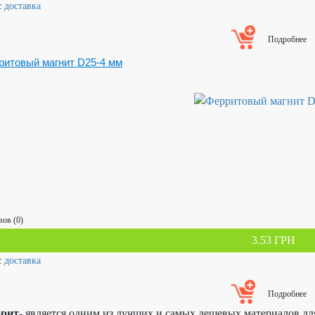
с
доставка
Подробнее
ритовый магнит D25-4 мм
ов (0)
3.53 ГРН
с
доставка
Подробнее
рит
- является одним из лучших и самых дешевых материалов дл