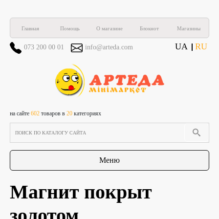
Главная
Помощь
О магазине
Блокнот
Магазины
UA
RU
073 200 00 01
info@arteda.com
на сайте
602
товаров в
20
категориях
Меню
Магнит покрыт
золотом