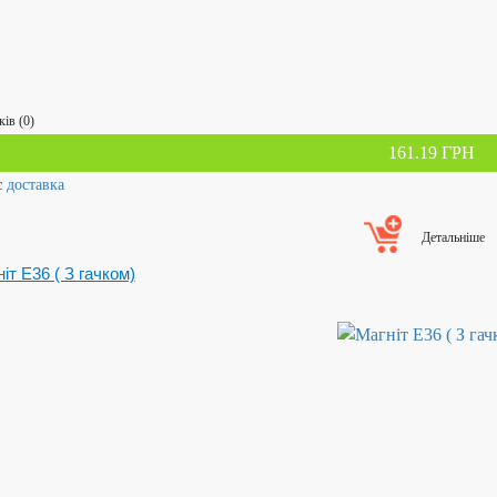
ків (0)
161.19 ГРН
с
доставка
Детальніше
іт Е36 ( З гачком)