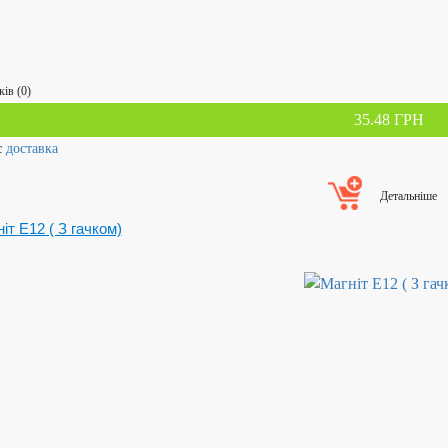
ків (0)
35.48 ГРН
с
доставка
Детальніше
іт Е12 ( З гачком)