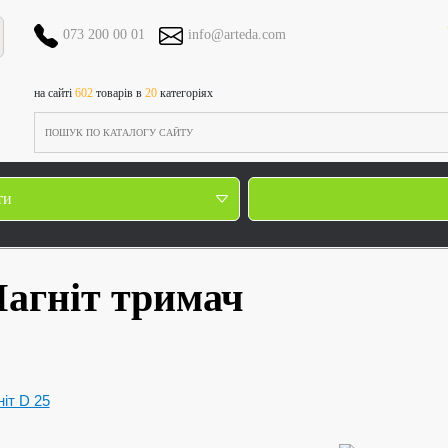
073 200 00 01
info@arteda.com
на сайті
602
товарів в
20
категоріях
ти
агніт тримач
іт D 25