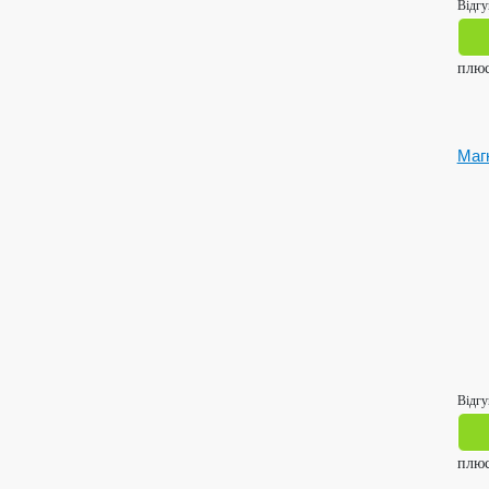
Відгу
плю
Магн
Відгу
плю