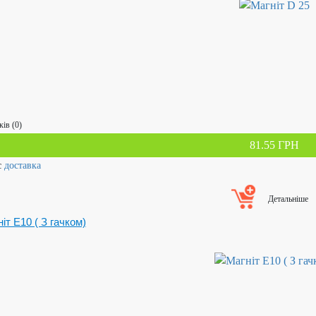
ків (0)
81.55 ГРН
с
доставка
Детальніше
іт Е10 ( З гачком)