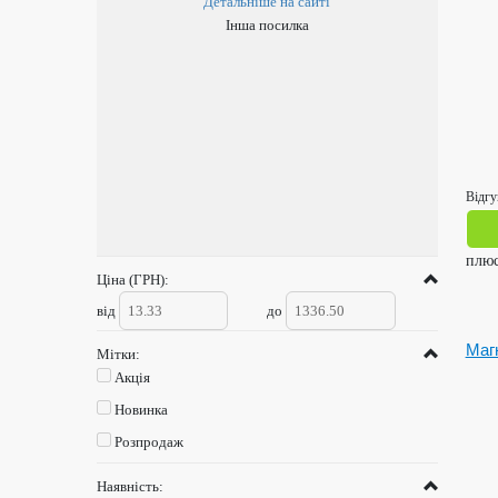
Детальніше на сайті
Інша посилка
Відгу
плю
Ціна (ГРН):
від
до
Магн
Мітки:
Акція
Новинка
Розпродаж
Наявність: