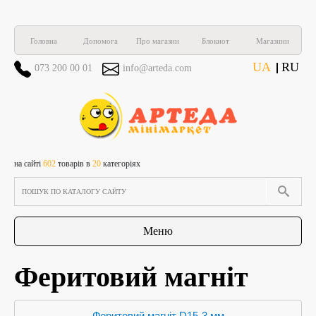
Головна
Допомога
Про магазин
Блокнот
Магазини
UA
RU
073 200 00 01
info@arteda.com
на сайті
602
товарів в
20
категоріях
Меню
Феритовий магніт
Феритовий магніт D15-3 мм