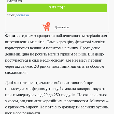
Відгуків (0)
3.53 ГРН
плюс
доставка
Детальніше
Ферит
- є одним з кращих та найдешевших матеріалів для
виготовлення магнітів. Саме через ціну феритові магніти
користуються великим попитом на ринку. Проте дещо
дешевша ціна не робить магніт гіршим за інші. Він дещо
поступається в силі неодимовому, але має масу переваг
через які займає 2/3 ринку постійних магнітів за обсягом
споживання.
Дані магніти не втрачають своїх властивостей при
низькому атмосферному тиску. Їх можна використовувати
при температурах від 20 до 250 градусів. Не окислюються
з часом, завдяки антикорозійним властивостям. Мінусом –
є крихкість виробу. Не потрібно докладати великих зусиль,
щоб його розламати.