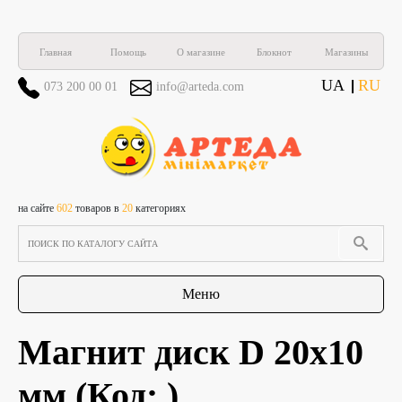
Главная
Помощь
О магазине
Блокнот
Магазины
UA
RU
073 200 00 01
info@arteda.com
на сайте
602
товаров в
20
категориях
Меню
Магнит диск D 20х10
мм
(Код:
)