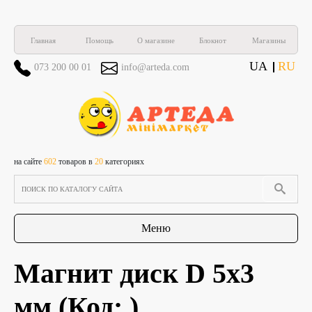
Главная
Помощь
О магазине
Блокнот
Магазины
UA
RU
073 200 00 01
info@arteda.com
на сайте
602
товаров в
20
категориях
Меню
Магнит диск D 5х3
мм
(Код:
)