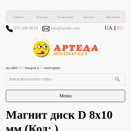
Главная
Помощь
О магазине
Блокнот
Магазины
UA
RU
073 200 00 01
info@arteda.com
на сайте
602
товаров в
20
категориях
Меню
Магнит диск D 8х10
мм
(Код:
)