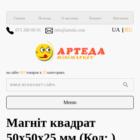
Главная
Помощь
О магазине
Блокнот
Магазины
UA
RU
073 200 00 01
info@arteda.com
на сайте
602
товаров в
20
категориях
Меню
Магніт квадрат
50х50х25 мм
(Код:
)