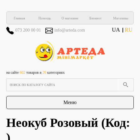
Главная
Помощь
О магазине
Блокнот
Магазины
UA
RU
073 200 00 01
info@arteda.com
на сайте
602
товаров в
20
категориях
Меню
Неокуб Розовый
(Код:
)