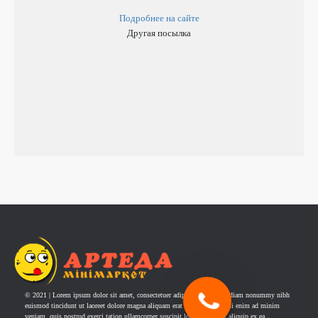
Подробнее на сайте
Другая посылка
© 2021 | Lorem ipsum dolor sit amet, consectetuer adipiscing elit, sed diam nonummy nibh
euismod tincidunt ut laoreet dolore magna aliquam erat volutpat. Ut wisi enim ad minim
veniam, quis nostrud exerci tation ullamcorper suscipit lobortis nisl ut aliquip ex ea