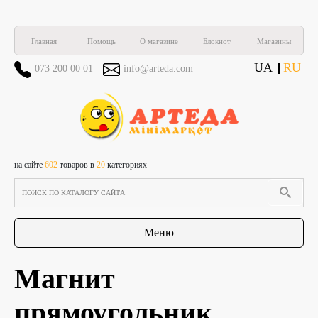
Главная
Помощь
О магазине
Блокнот
Магазины
UA
RU
073 200 00 01
info@arteda.com
на сайте
602
товаров в
20
категориях
Меню
Магнит
прямоугольник