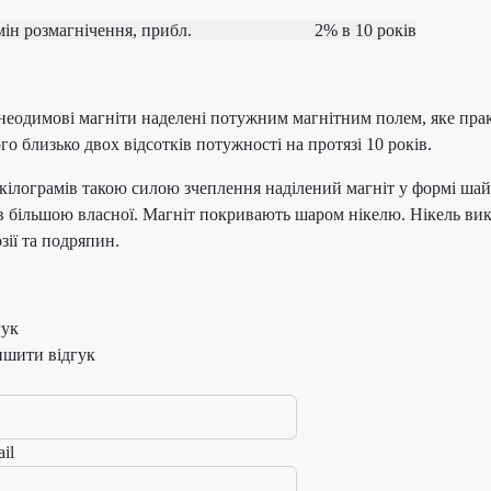
рмін розмагнічення, прибл.
2% в 10 років
неодимові магніти наделені потужним магнітним полем, яке прак
го близько двох відсотків потужності на протязі 10 років.
кілограмів такою силою зчеплення наділений магніт у формі шай
ів більшою власної. Магніт покривають шаром нікелю. Нікель ви
зії та подряпин.
гук
ишити відгук
il