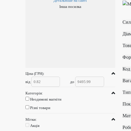
Детальніше на сайті
Інша посилка
Си
Д
Т
К
Ціна (ГРН):
В
від
до
Т
Категорія:
Неодимові магніти
П
Різні товари
М
Мітки:
Акція
Ро