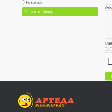
Без відгуків
Зміс
Очистити фільтр
Оці