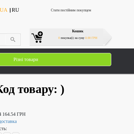
UA
RU
Стати постійним покупцем
Кошик
0
покупка(і)
на суму
0.00 ГРН
Різні товари
Код товару:
)
4 164.54 ГРН
доставка
сть: