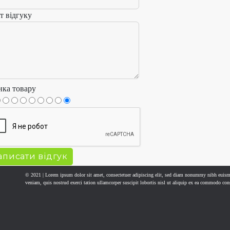
т відгуку
нка товару
© 2021 | Lorem ipsum dolor sit amet, consectetuer adipiscing elit, sed diam nonummy nibh euism
veniam, quis nostrud exerci tation ullamcorper suscipit lobortis nisl ut aliquip ex ea commodo con