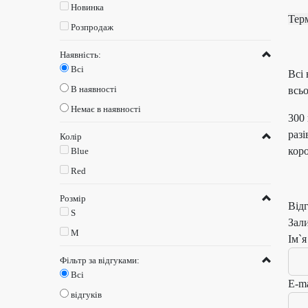
Новинка
Те
Розпродаж
Наявність:
Всі
Всі 
В наявності
всьо
Немає в наявності
300 
раз
Колір
коро
Blue
Red
Розмір
Від
S
Зал
M
Ім`я
Фільтр за відгуками:
Всі
E-ma
відгуків