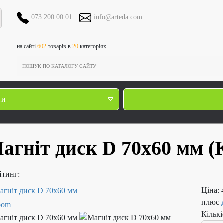
073 200 00 01
info@arteda.com
на сайті
602
товарів в
20
категоріях
ти
агніт диск D 70х60 мм
(
йтинг:
Ціна:
плюс
Кількі