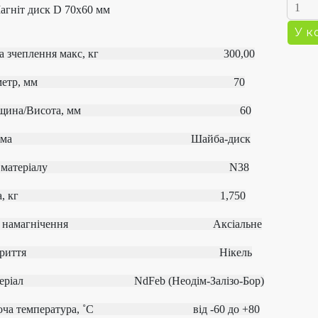
ла зчеплення макс, кг 300,00
іаметр, мм 70
овщина/Висота, мм 60
Форма
Шайба-диск
од матеріалу
N38
ага, кг 1,750
ип намагнічення
Аксіальне
окриття Нікель
атеріал
NdFeb (Неодім-Залізо-Бор)
боча температура, ˚С
від ‐60 до +80