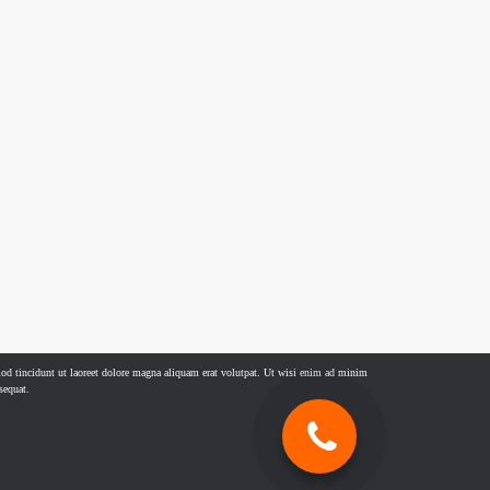
od tincidunt ut laoreet dolore magna aliquam erat volutpat. Ut wisi enim ad minim
sequat.