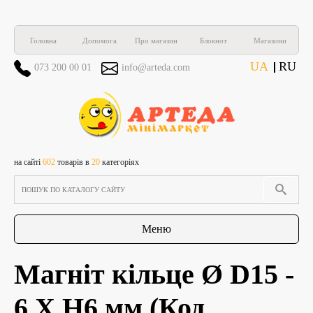
Головна
Допомога
Про магазин
Блокнот
Магазини
UA
RU
073 200 00 01
info@arteda.com
на сайті
602
товарів в
20
категоріях
Меню
Магніт кільце Ø D15 -
6 Х H6 мм
(Код