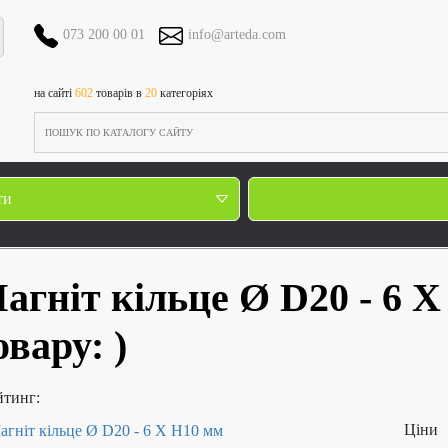
073 200 00 01
info@arteda.com
на сайті
602
товарів в
20
категоріях
ти
агніт кільце Ø D20 - 6 
овару:
)
йтинг:
Ціни