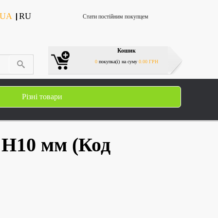
UA
RU
Стати постійним покупцем
Кошик
0
покупка(і)
на суму
0.00 ГРН
Різні товари
Х H10 мм
(Код