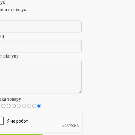
гук
ишити відгук
il
т відгуку
нка товару