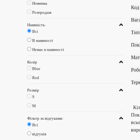
Новинка
К
Розпродаж
В
Наявність:
Всі
Т
В наявності
П
Немає в наявності
М
Колір
Blue
Ро
Red
Те
Розмір
S
M
Кіл
Пок
Фільтр за відгуками:
всь
Всі
виро
відгуків