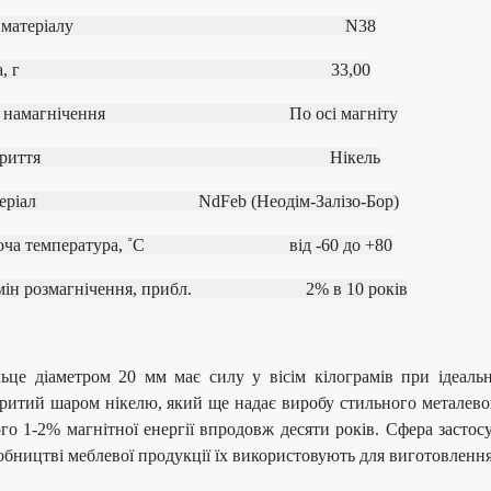
од матеріалу
N38
ага, г 33,00
ип намагнічення
По осі магніту
окриття Нікель
атеріал
NdFeb (Неодім-Залізо-Бор)
боча температура, ˚С
від ‐60 до +80
рмін розмагнічення, прибл.
2% в 10 років
ьце діаметром 20 мм має силу у вісім кілограмів при ідеаль
ритий шаром нікелю, який ще надає виробу стильного металевог
ого 1-2% магнітної енергії впродовж десяти років. Сфера засто
бництві меблевої продукції їх використовують для виготовлення