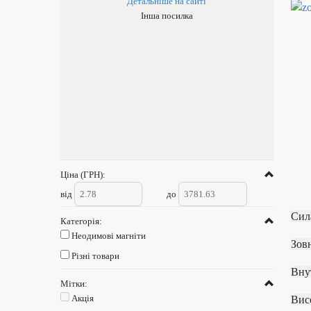
Детальніше на сайті
Інша посилка
Ціна (ГРН):
від
до
Си
Категорія:
Неодимові магніти
З
Різні товари
В
Мітки:
Акція
В