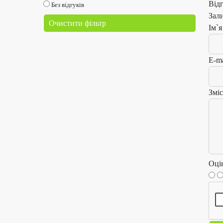
Від
Без відгуків
Зал
Очистити фільтр
Ім`я
E-ma
Зміс
Оці