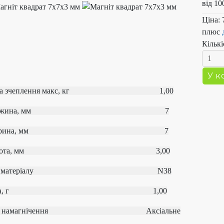
від 10
Ціна:
плюс
Кількі
ла зчеплення макс, кг 1,00
овжина, мм 7
Ширина, мм 7
исота, мм 3,00
од матеріалу
N38
Вага, г 1,00
ип намагнічення
Аксіальне