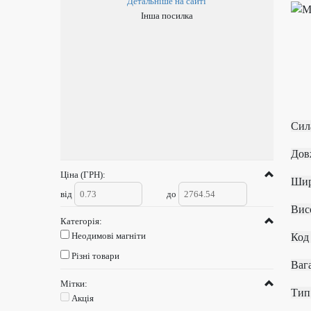
Детальніше на сайті
Інша посилка
Си
Д
Ціна (ГРН):
від
до
В
Категорія:
Неодимові магніти
К
Різні товари
Мітки:
Т
Акція