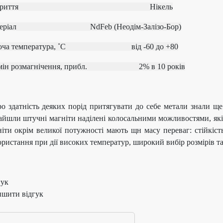
окриття Нікель
атеріал
NdFeb (Неодім-Залізо-Бор)
боча температура, ˚С
від ‐60 до +80
рмін розмагнічення, прибл.
2% в 10 років
 здатність деяких порід притягувати до себе метали знали ще 
айшли штучні магніти наділені колосальними можливостями, які
іти окрім великої потужності мають щн масу переваг: стійкість
ристання при дії високих температур, широкий вибір розмірів та
гук
ишити відгук