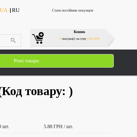
UA
RU
Стати постійним покупцем
Кошик
0
покупка(і)
на суму
0.00 ГРН
Різні товари
(Код товару:
)
0 шт.
5.88 ГРН
/ шт.