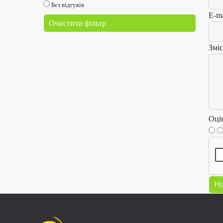
Без відгуків
E-ma
Очистити фільтр
Зміс
Оці