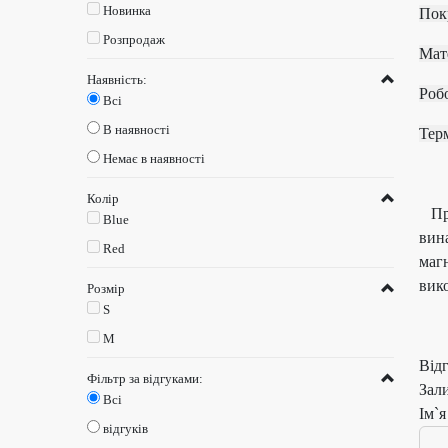
Новинка
П
Розпродаж
М
Наявність:
Ро
Всі
В наявності
Те
Немає в наявності
Колір
Про
Blue
вин
Red
магн
вико
Розмір
S
M
Від
Фільтр за відгуками:
Зал
Всі
Ім`я
відгуків