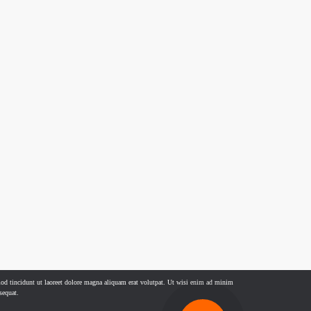
od tincidunt ut laoreet dolore magna aliquam erat volutpat. Ut wisi enim ad minim
sequat.