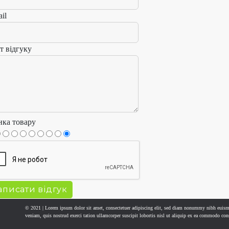
il
т відгуку
нка товару
© 2021 | Lorem ipsum dolor sit amet, consectetuer adipiscing elit, sed diam nonummy nibh euism
veniam, quis nostrud exerci tation ullamcorper suscipit lobortis nisl ut aliquip ex ea commodo con