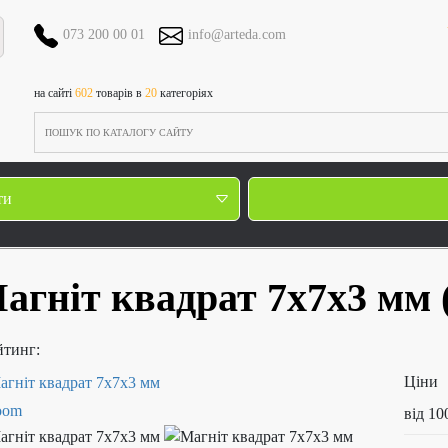
073 200 00 01
info@arteda.com
на сайті
602
товарів в
20
категоріях
ти
агніт квадрат 7х7х3 мм
йтинг:
Ціни
від 10