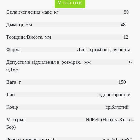
Сила зчеплення макс, кг 80
Діаметр, мм 48
Товщина/Висота, мм 12
Форма
Диск з різьбою для болта
Допустиме відхилення в розмірах, мм
+/‐
0,1мм
Вага, г 150
Тип
односторонній
Колір сріблястий
Матеріал
NdFeb (Неодім-Залізо-
Бор)
Робоча температура, ˚С
від ‐60 до +80