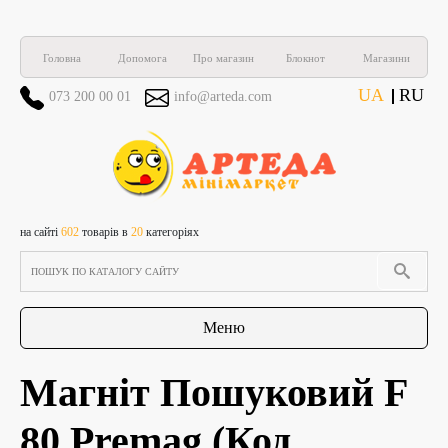
Головна
Допомога
Про магазин
Блокнот
Магазини
UA
RU
073 200 00 01
info@arteda.com
на сайті
602
товарів в
20
категоріях
Меню
Магніт Пошуковий F
80 Premag
(Код