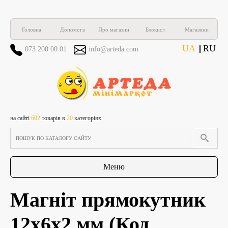
Головна
Допомога
Про магазин
Блокнот
Магазини
UA
RU
073 200 00 01
info@arteda.com
на сайті
602
товарів в
20
категоріях
Меню
Магніт прямокутник
12х6х2 мм
(Код