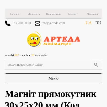
Головна
Допомога
Про магазин
Блокнот
Магазини
UA
RU
073 200 00 01
info@arteda.com
на сайті
602
товарів в
20
категоріях
Меню
Магніт прямокутник
30х25х20 мм
(Код