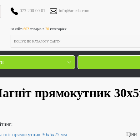
073 200 00 01
info@arteda.com
на сайті
602
товарів в
20
категоріях
ти
агніт прямокутник 30х
йтинг:
Ціни