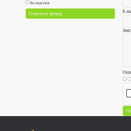
Без відгуків
E-ma
Очистити фільтр
Зміс
Оці