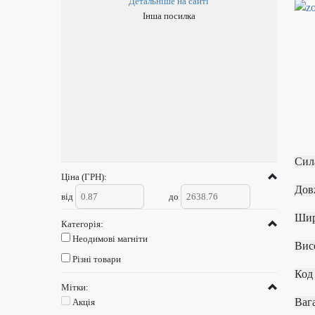
Детальніше на сайті
Інша посилка
Си
Ціна (ГРН):
Д
від
до
Категорія:
Неодимові магніти
В
Різні товари
К
Мітки:
В
Акція