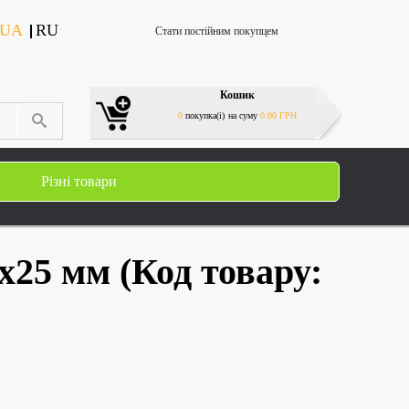
UA
RU
Стати постійним покупцем
Кошик
0
покупка(і)
на суму
0.00 ГРН
Різні товари
5х25 мм
(Код товару: