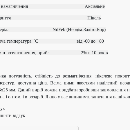
ип намагнічення
Аксіальне
окриття Нікель
атеріал
NdFeb (Неодім-Залізо-Бор)
боча температура, ˚С
від ‐60 до +80
рмін розмагнічення, прибл.
2% в 10 років
ика потужність, стійкість до розмагнічення, нікелеве покри
ператур, доступна ціна. Всіма цими якостями наділений неод
5х25 мм. Даний виріб можна придбати зробивши завмовлення на
а і оптом, і в роздріб. Якщо у вас виникнуть запитання наші к
гук
ишити відгук