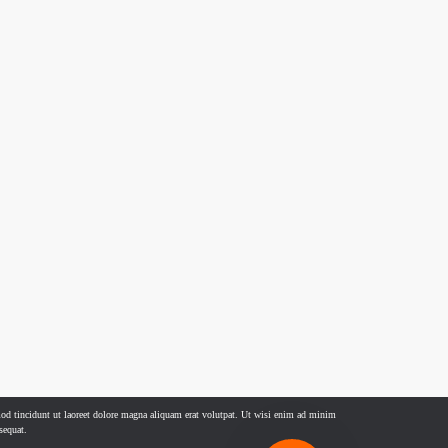
od tincidunt ut laoreet dolore magna aliquam erat volutpat. Ut wisi enim ad minim
sequat.