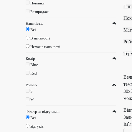
Новинка
Т
Розпродаж
П
Наявність:
Всі
М
В наявності
Ро
Немає в наявності
Те
Колір
Blue
Red
Вел
тем
Розмір
30х
S
можн
M
Від
Фільтр за відгуками:
Зал
Всі
Ім`я
відгуків