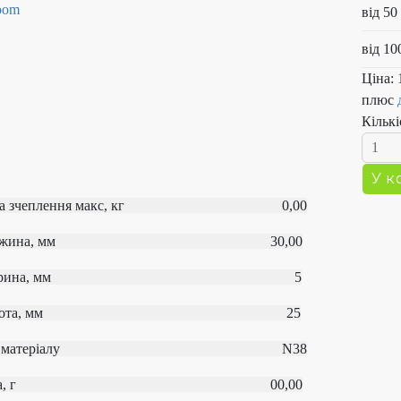
від 50
від 10
Ціна:
плюс
Кількі
ла зчеплення макс, кг 0,00
овжина, мм 30,00
Ширина, мм 5
исота, мм 25
од матеріалу
N38
ага, г 00,00