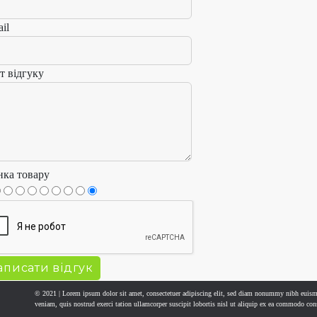
il
т відгуку
нка товару
© 2021 | Lorem ipsum dolor sit amet, consectetuer adipiscing elit, sed diam nonummy nibh euism
veniam, quis nostrud exerci tation ullamcorper suscipit lobortis nisl ut aliquip ex ea commodo con