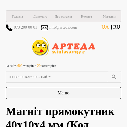
Головна
Допомога
Про магазин
Блокнот
Магазини
UA
RU
073 200 00 01
info@arteda.com
на сайті
602
товарів в
20
категоріях
Меню
Магніт прямокутник
40х10х4 мм
(Код