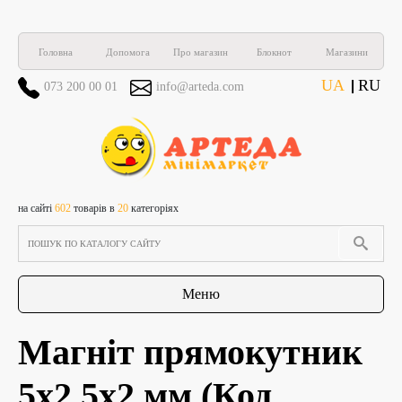
Головна
Допомога
Про магазин
Блокнот
Магазини
UA
RU
073 200 00 01
info@arteda.com
на сайті
602
товарів в
20
категоріях
Меню
Магніт прямокутник
5х2,5х2 мм
(Код