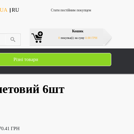
UA
RU
Стати постійним покупцем
Кошик
0
покупка(і)
на суму
0.00 ГРН
Різні товари
летовий 6шт
70.41 ГРН