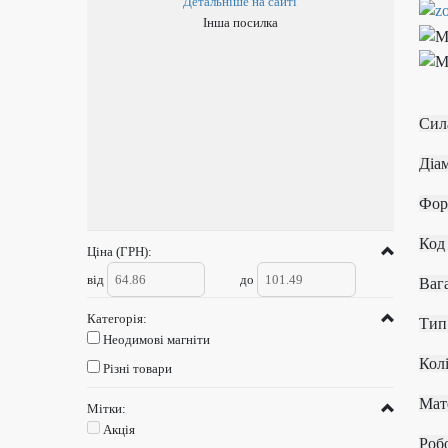
Детальніше на сайті
Інша посилка
Си
Д
К
Ціна (ГРН):
від
до
Категорія:
Т
Неодимові магніти
К
Різні товари
М
Мітки:
Акція
Ро