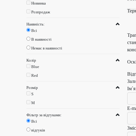
Новинка
Те
Розпродаж
Наявність:
Всі
Трап
В наявності
ста
Немає в наявності
конс
Колір
Оскі
Blue
Від
Red
Зал
Розмір
Ім`я
S
M
E-ma
Фільтр за відгуками:
Всі
Зміс
відгуків