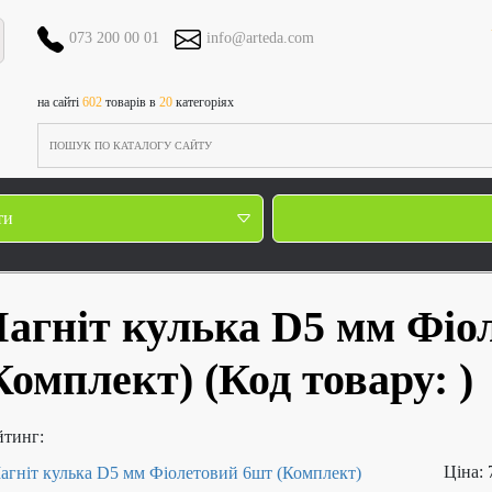
073 200 00 01
info@arteda.com
на сайті
602
товарів в
20
категоріях
ти
агніт кулька D5 мм Фіо
Комплект)
(Код товару:
)
йтинг:
Ціна: