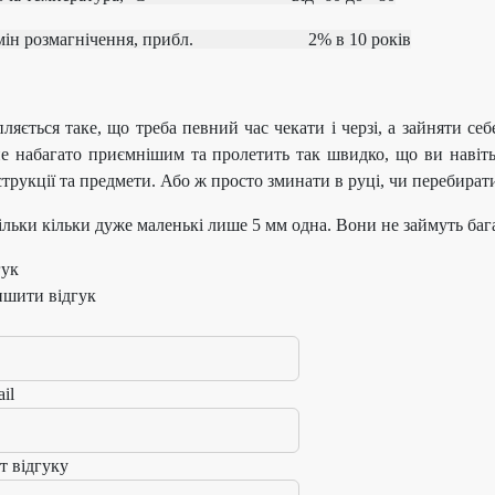
рмін розмагнічення, прибл.
2% в 10 років
ляється таке, що треба певний час чекати і черзі, а зайняти с
не набагато приємнішим та пролетить так швидко, що ви навіть
трукції та предмети. Або ж просто зминати в руці, чи перебирати
льки кільки дуже маленькі лише 5 мм одна. Вони не займуть бага
гук
ишити відгук
il
т відгуку