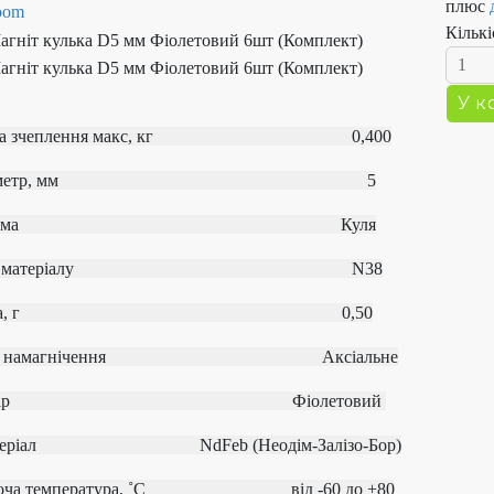
плюс
Кількі
ла зчеплення макс, кг 0,400
іаметр, мм 5
Форма
Куля
од матеріалу
N38
Вага, г 0,50
ип намагнічення
Аксіальне
олір Фіолетовий
атеріал
NdFeb (Неодім-Залізо-Бор)
боча температура, ˚С
від ‐60 до +80