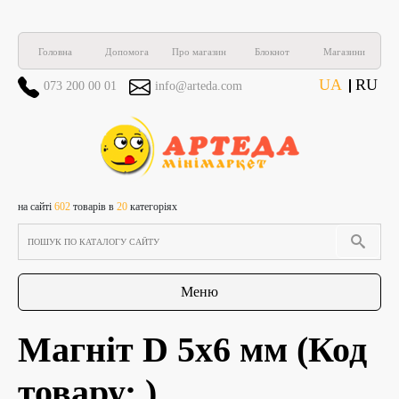
Головна
Допомога
Про магазин
Блокнот
Магазини
UA
RU
073 200 00 01
info@arteda.com
на сайті
602
товарів в
20
категоріях
Меню
Магніт D 5х6 мм
(Код
товару:
)