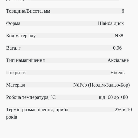
Товщина/Висота, мм 6
Форма
Шайба-диск
Код матеріалу
N38
Вага, г 0,96
Тип намагнічення
Аксіальне
Покриття Нікель
Матеріал
NdFeb (Неодім-Залізо-Бор)
Робоча температура, ˚С
від ‐60 до +80
Термін розмагнічення, прибл.
2% в 10
років